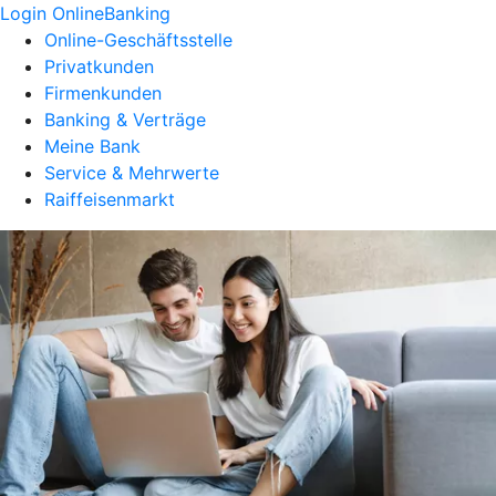
Login OnlineBanking
Online-Geschäftsstelle
Privatkunden
Firmenkunden
Banking & Verträge
Meine Bank
Service & Mehrwerte
Raiffeisenmarkt