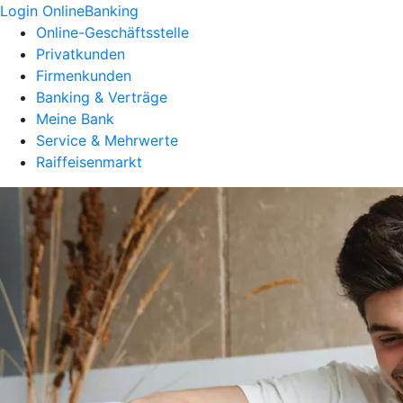
Login OnlineBanking
Online-Geschäftsstelle
Privatkunden
Firmenkunden
Banking & Verträge
Meine Bank
Service & Mehrwerte
Raiffeisenmarkt