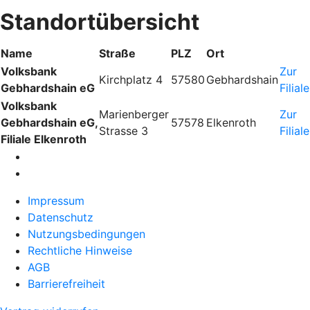
Standortübersicht
Name
Straße
PLZ
Ort
Volksbank
Zur
Kirchplatz 4
57580
Gebhardshain
Gebhardshain eG
Filiale
Volksbank
Marienberger
Zur
Gebhardshain eG,
57578
Elkenroth
Strasse 3
Filiale
Filiale Elkenroth
Impressum
Datenschutz
Nutzungsbedingungen
Rechtliche Hinweise
AGB
Barrierefreiheit