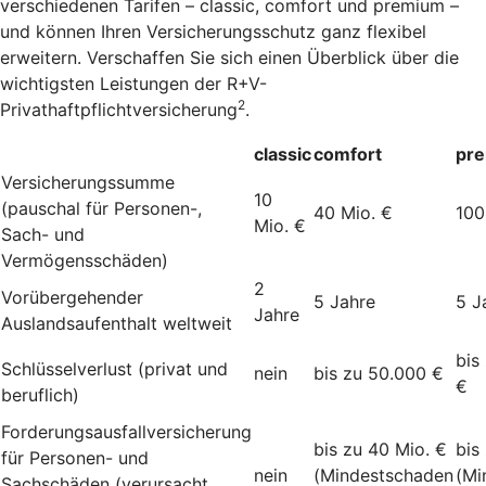
verschiedenen Tarifen – classic, comfort und premium –
und können Ihren Versicherungsschutz ganz flexibel
erweitern. Verschaffen Sie sich einen Überblick über die
wichtigsten Leistungen der R+V-
2
Privathaftpflichtversicherung
.
classic
comfort
pr
Versicherungssumme
10
(pauschal für Personen-,
40 Mio. €
100
Mio. €
Sach- und
Vermögensschäden)
2
Vorübergehender
5 Jahre
5 J
Jahre
Auslandsaufenthalt weltweit
bis
Schlüsselverlust (privat und
nein
bis zu 50.000 €
€
beruflich)
Forderungsausfallversicherung
bis zu 40 Mio. €
bis
für Personen- und
nein
(Mindestschaden
(Mi
Sachschäden (verursacht