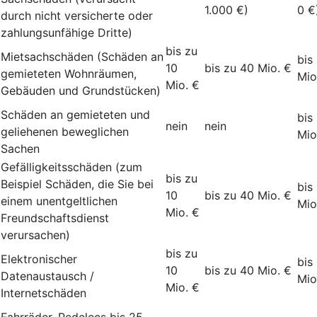
1.000 €)
0 €
durch nicht versicherte oder
zahlungsunfähige Dritte)
bis zu
Mietsachschäden (Schäden an
bis
10
bis zu 40 Mio. €
gemieteten Wohnräumen,
Mio
Mio. €
Gebäuden und Grundstücken)
Schäden an gemieteten und
bis
nein
nein
geliehenen beweglichen
Mio
Sachen
Gefälligkeitsschäden (zum
bis zu
Beispiel Schäden, die Sie bei
bis
10
bis zu 40 Mio. €
einem unentgeltlichen
Mio
Mio. €
Freundschaftsdienst
verursachen)
bis zu
Elektronischer
bis
10
bis zu 40 Mio. €
Datenaustausch /
Mio
Mio. €
Internetschäden
Fahrräder, Pedelecs bis 25